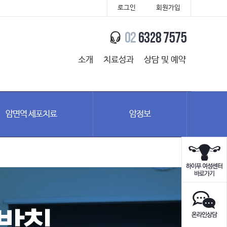
로그인
회원가입
소개
치료성과
상담 및 예약
암면역 세포치료
암정보